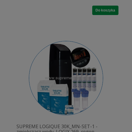
Do koszyka
SUPREME LOGIQUE 30K_MN-SET-1 -
zmiękczacz wody, LOGIX 269, regen.