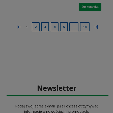
Do koszyka
«
»
1
2
3
4
5
...
14
Newsletter
Podaj swój adres e-mail, jeżeli chcesz otrzymywać
informacje o nowościach i promocjach.