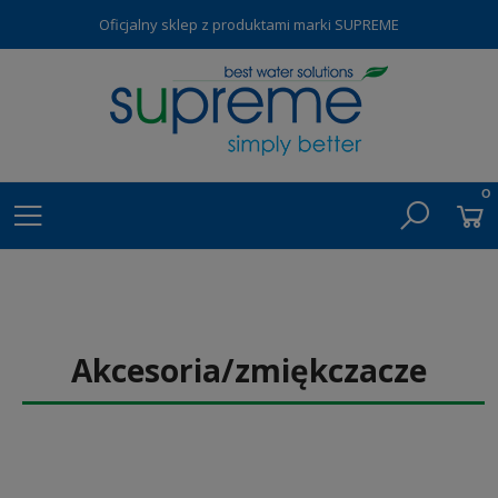
Oficjalny sklep z produktami marki SUPREME
Akcesoria/zmiękczacze