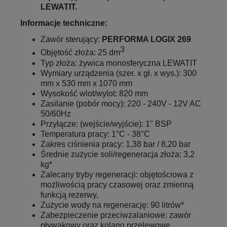
LEWATIT.
Informacje techniczne:
Zawór sterujący:
PERFORMA LOGIX 269
3
Objętość złoża: 25 dm
Typ złoża: żywica monosferyczna LEWATIT
Wymiary urządzenia (szer. x gł. x wys.): 300
mm x 530 mm x 1070 mm
Wysokość wlot/wylot: 820 mm
Zasilanie (pobór mocy): 220 - 240V - 12V AC
50/60Hz
Przyłącze: (wejście/wyjście): 1" BSP
Temperatura pracy: 1°C - 38°C
Zakres ciśnienia pracy: 1,38 bar / 8,20 bar
Średnie zużycie soli/regeneracja złoża: 3,2
kg*
Zalecany tryby regeneracji: objętościowa z
możliwością pracy czasowej oraz zmienną
funkcją rezerwy,
Zużycie wody na regenerację: 90 litrów*
Zabezpieczenie przeciwzalaniowe: zawór
pływakowy oraz kolano przelewowe