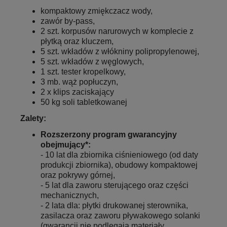
kompaktowy zmiękczacz wody,
zawór by-pass,
2 szt. korpusów narurowych w komplecie z
płytką oraz kluczem,
5 szt. wkładów z włókniny polipropylenowej,
5 szt. wkładów z węglowych,
1 szt. tester kropelkowy,
3 mb. wąż popłuczyn,
2 x klips zaciskający
50 kg soli tabletkowanej
Zalety:
Rozszerzony program gwarancyjny
obejmujący*:
- 10 lat dla zbiornika ciśnieniowego (od daty
produkcji zbiornika), obudowy kompaktowej
oraz pokrywy górnej,
- 5 lat dla zaworu sterującego oraz części
mechanicznych,
- 2 lata dla: płytki drukowanej sterownika,
zasilacza oraz zaworu pływakowego solanki
(gwarancji nie podlegają materiały