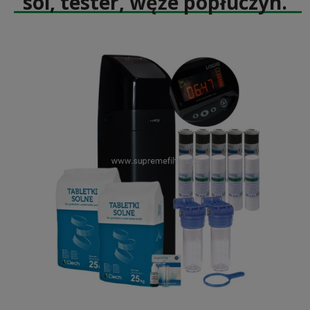
sól, tester, węże popłuczyn.