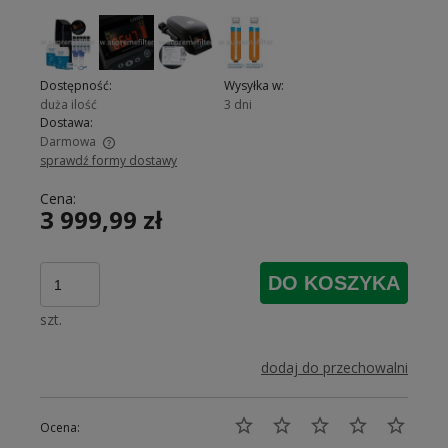
Dostępność:
Wysyłka w:
duża ilość
3 dni
Dostawa:
Darmowa
sprawdź formy dostawy
Cena nie zawiera ewentualnych kosztów płatności
Cena:
3 999,99 zł
DO KOSZYKA
szt.
dodaj do przechowalni
Ocena: