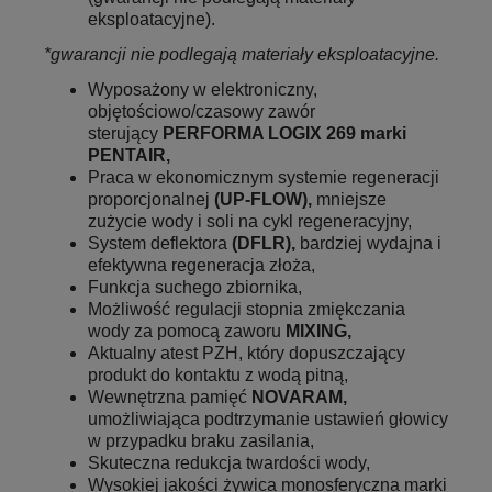
eksploatacyjne).
*gwarancji nie podlegają materiały eksploatacyjne.
Wyposażony w elektroniczny,
objętościowo/czasowy zawór
sterujący
PERFORMA LOGIX 269
marki
PENTAIR
,
Praca w ekonomicznym systemie regeneracji
proporcjonalnej
(UP-FLOW),
mniejsze
zużycie wody i soli na cykl regeneracyjny,
System deflektora
(DFLR),
bardziej wydajna i
efektywna regeneracja złoża,
Funkcja suchego zbiornika,
Możliwość regulacji stopnia zmiękczania
wody za pomocą zaworu
MIXING,
Aktualny atest PZH, który dopuszczający
produkt do kontaktu z wodą pitną,
Wewnętrzna pamięć
NOVARAM,
umożliwiająca podtrzymanie ustawień głowicy
w przypadku braku zasilania,
Skuteczna redukcja twardości wody,
Wysokiej jakości żywica monosferyczna marki