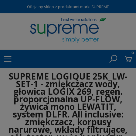
Oficjalny sklep z produktami marki SUPREME
SUPREME LOGIQUE 25K_LW-
SET-1 - zmiękczacz wody,
głowica LOGIX 269, regen.
proporcjonalna UP-FLOW,
żywica mono LEWATIT,
system DLFR. All inclusive:
zmiękczacz, korpusy
narurowe, wkłady filtrujące,