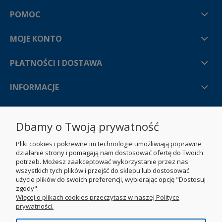
POMOC
MOJE KONTO
PŁATNOŚCI I DOSTAWA
INFORMACJE
O NAS
Dbamy o Twoją prywatność
Pliki cookies i pokrewne im technologie umożliwiają poprawne
działanie strony i pomagają nam dostosować ofertę do Twoich
potrzeb. Możesz zaakceptować wykorzystanie przez nas
wszystkich tych plików i przejść do sklepu lub dostosować
użycie plików do swoich preferencji, wybierając opcję "Dostosuj
zgody".
Więcej o plikach cookies przeczytasz w naszej Polityce
prywatności.